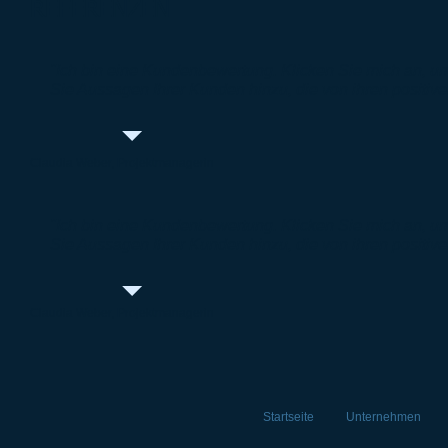
REFERENZEN
"Ich bin eine Kundenbewertung. Klicken Sie mich an, u
Sie Aussagen Ihrer Kunden hinzu, die von ihren positive
Claudia Weber, Projektmanagerin
"Ich bin eine Kundenbewertung. Klicken Sie mich an, u
Sie Aussagen Ihrer Kunden hinzu, die von ihren positive
Claudia Weber, Projektmanagerin
Startseite
Unternehmen